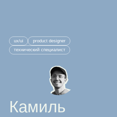
ux/ui
product designer
технический специалист
Камиль
Sadykoff
Сайт-портфолио